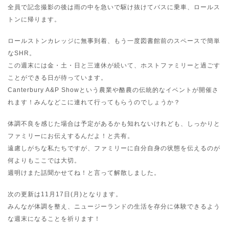
全員で記念撮影の後は雨の中を急いで駆け抜けてバスに乗車、ロールス
トンに帰ります。
ロールストンカレッジに無事到着、もう一度図書館前のスペースで簡単
なSHR。
この週末には金・土・日と三連休が続いて、ホストファミリーと過ごす
ことができる日が待っています。
Canterbury A&P Showという農業や酪農の伝統的なイベントが開催さ
れます！みんなどこに連れて行ってもらうのでしょうか？
体調不良を感じた場合は予定があるかも知れないけれども、しっかりと
ファミリーにお伝えするんだよ！と共有。
遠慮しがちな私たちですが、ファミリーに自分自身の状態を伝えるのが
何よりもここでは大切。
週明けまた話聞かせてね！と言って解散しました。
次の更新は11月17日(月)となります。
みんなが体調を整え、ニュージーランドの生活を存分に体験できるよう
な週末になることを祈ります！