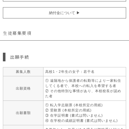
納付金について ▶︎
生徒募集要項
出願手続
募集人数
高校1・2年生の女子：若干名
① 遠隔地から保護者の転勤等により一家転住
してくる者で、本校への転入を希望する者
出願資格
② その他特別な事情があり、本校校長が認め
た者
① 転入学志願票 (本校所定の用紙)
② 受験票 (本校所定の用紙)
出願書類
③ 在学証明書 (書式は問いません)
④ 在学校の成績証明書 (書式は問いません)