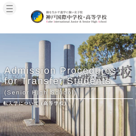
Admission Procedures
for Transfer Students
(Senior HIgh School)
転入学について (高等学校)