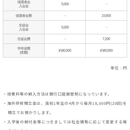
保護者会
5,000
-
入会金
保護者会費
-
15,600
生徒会
5,000
-
入会金
生徒会費
-
7,200
学年諸費
約80,000
約80,000
(実費)
単位 : 円
・授業料等の納入方法は銀行口座振替制になっています。
・海外研修積立金は、高校1年生の4月から毎月18,000円(20回)を
積立でお預かりします。
・入学後の納付金等につきましては社会情勢に応じて変更する場