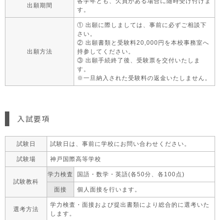
各学年とも、欠員がある場合に随時受け付けま
出願期間
す。
① 出願に際しましては、事前に必ずご相談下
さい。
② 出願書類と受験料20,000円を本校事務室へ
出願方法
持参してください。
③ 出願手続終了後、受験票を交付いたしま
す。
※一旦納入された受験料の返金いたしません。
入試要項
試験日
試験日は、事前に学校にお問い合わせください。
試験場
神戸国際高等学校​
学力検査
国語・数学・英語
(各50分、各100点)
試験教科
面接
個人面接を行います。
学力検査・面接および提出書類により総合的に選考いた
選考方法
します。