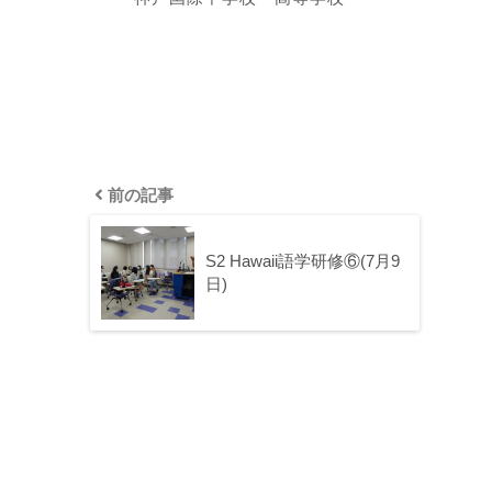
前の記事
S2 Hawaii語学研修⑥(7月9
日)