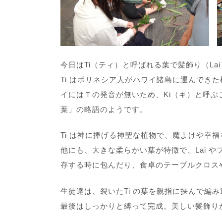
今日はTi（ティ）と呼ばれる葉で髪飾り（La
Ti はポリネシア人がハワイ諸島に運んでき
イにはＴの発音が無いため、Ki（キ）と呼ぶこ
葉」の略語のようです。
Ti は神に捧げる神聖な植物で、魔よけや幸
他にも、大きな柔らかい葉が特徴で、Lai 
存する時に包んだり、食卓のテーブルクロス
生徒達は、裂いたTi の葉を親指に挟んで編
最後はしっかりと縛って完成。美しい髪飾り