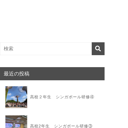
最近の投稿
高校２年生 シンガポール研修④
高校2年生 シンガポール研修③