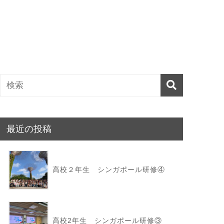
最近の投稿
高校２年生 シンガポール研修④
高校2年生 シンガポール研修③