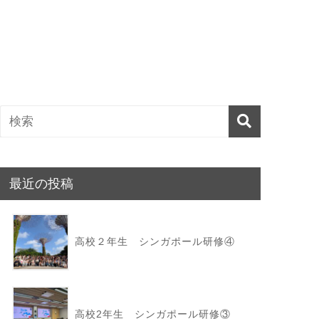
最近の投稿
高校２年生 シンガポール研修④
高校2年生 シンガポール研修③