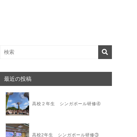
最近の投稿
高校２年生 シンガポール研修④
高校2年生 シンガポール研修③