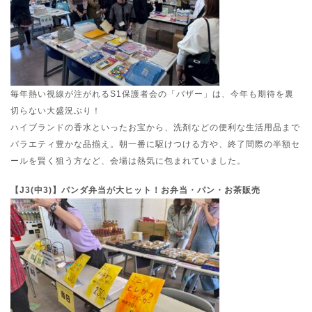
毎年熱い視線が注がれるS1保護者会の「バザー」は、今年も期待を裏
切らない大盛況ぶり！
ハイブランドの香水といったお宝から、洗剤などの便利な生活用品まで
バラエティ豊かな品揃え。朝一番に駆けつける方や、終了間際の半額セ
ールを賢く狙う方など、会場は熱気に包まれていました。
【J3(中3)】パンダ弁当が大ヒット！お弁当・パン・お茶販売