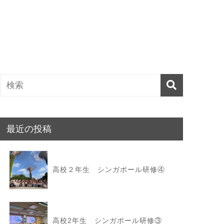
最近の投稿
高校２年生 シンガポール研修④
高校2年生 シンガポール研修③