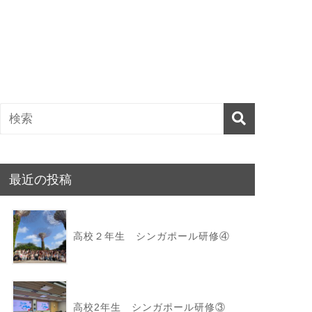
最近の投稿
高校２年生 シンガポール研修④
高校2年生 シンガポール研修③