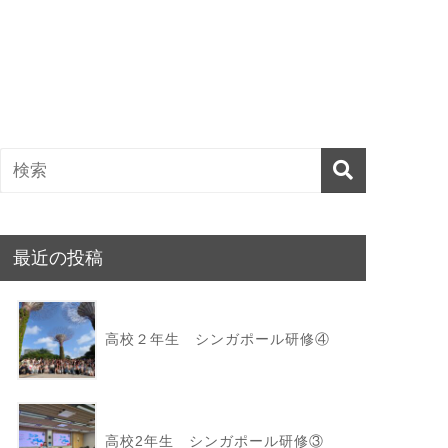
最近の投稿
高校２年生 シンガポール研修④
高校2年生 シンガポール研修③