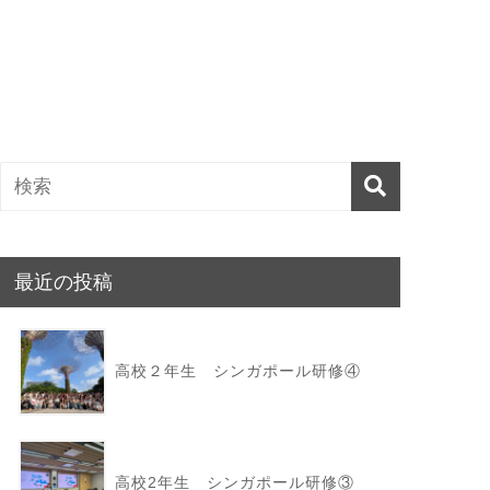
最近の投稿
高校２年生 シンガポール研修④
高校2年生 シンガポール研修③